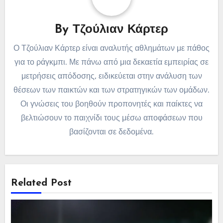
By
Τζούλιαν Κάρτερ
Ο Τζούλιαν Κάρτερ είναι αναλυτής αθλημάτων με πάθος
για το ράγκμπι. Με πάνω από μια δεκαετία εμπειρίας σε
μετρήσεις απόδοσης, ειδικεύεται στην ανάλυση των
θέσεων των παικτών και των στρατηγικών των ομάδων.
Οι γνώσεις του βοηθούν προπονητές και παίκτες να
βελτιώσουν το παιχνίδι τους μέσω αποφάσεων που
βασίζονται σε δεδομένα.
Related Post