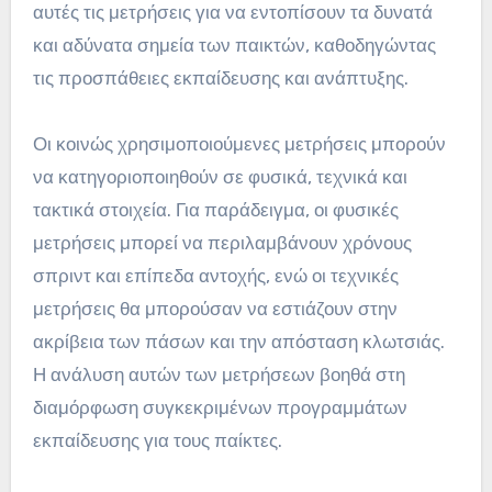
αυτές τις μετρήσεις για να εντοπίσουν τα δυνατά
και αδύνατα σημεία των παικτών, καθοδηγώντας
τις προσπάθειες εκπαίδευσης και ανάπτυξης.
Οι κοινώς χρησιμοποιούμενες μετρήσεις μπορούν
να κατηγοριοποιηθούν σε φυσικά, τεχνικά και
τακτικά στοιχεία. Για παράδειγμα, οι φυσικές
μετρήσεις μπορεί να περιλαμβάνουν χρόνους
σπριντ και επίπεδα αντοχής, ενώ οι τεχνικές
μετρήσεις θα μπορούσαν να εστιάζουν στην
ακρίβεια των πάσων και την απόσταση κλωτσιάς.
Η ανάλυση αυτών των μετρήσεων βοηθά στη
διαμόρφωση συγκεκριμένων προγραμμάτων
εκπαίδευσης για τους παίκτες.