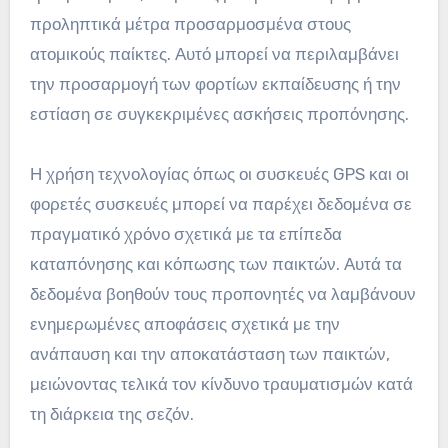
προληπτικά μέτρα προσαρμοσμένα στους
ατομικούς παίκτες. Αυτό μπορεί να περιλαμβάνει
την προσαρμογή των φορτίων εκπαίδευσης ή την
εστίαση σε συγκεκριμένες ασκήσεις προπόνησης.
Η χρήση τεχνολογίας όπως οι συσκευές GPS και οι
φορετές συσκευές μπορεί να παρέχει δεδομένα σε
πραγματικό χρόνο σχετικά με τα επίπεδα
καταπόνησης και κόπωσης των παικτών. Αυτά τα
δεδομένα βοηθούν τους προπονητές να λαμβάνουν
ενημερωμένες αποφάσεις σχετικά με την
ανάπαυση και την αποκατάσταση των παικτών,
μειώνοντας τελικά τον κίνδυνο τραυματισμών κατά
τη διάρκεια της σεζόν.