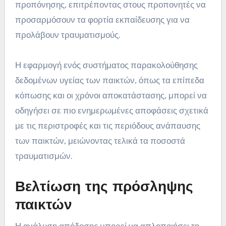
προπόνησης, επιτρέποντας στους προπονητές να
προσαρμόσουν τα φορτία εκπαίδευσης για να
προλάβουν τραυματισμούς.
Η εφαρμογή ενός συστήματος παρακολούθησης
δεδομένων υγείας των παικτών, όπως τα επίπεδα
κόπωσης και οι χρόνοι αποκατάστασης, μπορεί να
οδηγήσει σε πιο ενημερωμένες αποφάσεις σχετικά
με τις περιστροφές και τις περιόδους ανάπαυσης
των παικτών, μειώνοντας τελικά τα ποσοστά
τραυματισμών.
Βελτίωση της πρόσληψης
παικτών
Η ανάλυση απόδοσης μπορεί να απλοποιήσει τη