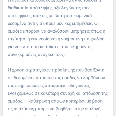
διαδικασία πρόσληψης αξιολογώντας τους
υποψήφιους παίκτες με βάση αντικειμενικά
δεδομένα αντί για υποκειμενικές εκτιμήσεις. Οι
ομάδες μπορούν να αναλύσουν μετρήσεις όπως η
ταχύτητα, η ευκινησία και η νοημοσύνη παιχνιδιού
για να εντοπίσουν παίκτες που πληρούν τις
συγκεκριμένες ανάγκες τους.
Η χρήση στρατηγικών πρόσληψης που βασίζονται
σε δεδομένα επιτρέπει στις ομάδες να λαμβάνουν
πιο ενημερωμένες αποφάσεις, οδηγώντας
ενδεχομένως σε καλύτερη συνοχή και απόδοση της
ομάδας. Η καθιέρωση σαφών κριτηρίων με βάση
τις αναλύσεις μπορεί να βοηθήσει στην επιλογή