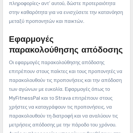
πληροφορίες· αντ’ αυτού, δώστε προτεραιότητα
στην καθαρότητα για να ενισχύσετε την κατανόηση
μεταξύ προπονητών και παικτών.
Εφαρμογές
παρακολούθησης απόδοσης
Οι εφαρμογές παρακολούθησης απόδοσης
επιτρέπουν στους παίκτες και τους προπονητές να
παρακολουθούν τις προπονήσεις και την απόδοση
των αγώνων με ευκολία. Εφαρμογές όπως το
MyFitnessPal και το Strava επιτρέπουν στους
χρήστες να καταγράφουν τις προπονήσεις, να
παρακολουθούν τη διατροφή και να αναλύουν τις
μετρήσεις απόδοσης με την πάροδο του χρόνου.