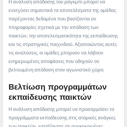
Η ανάλυση απόδοσης του ράγκμπι μπορεί να
ενισχύσει σημαντικά τα αποτελέσματα της ομάδας
παρέχοντας δεδομένα που βασίζονται σε
πληροφορίες σχετικά με την απόδοση των
παικτών, την αποτελεσματικότητα της εκπαίδευσης
και τις στρατηγικές παιχνιδιού. Αξιοποιώντας αυτές
τις αναλύσεις, οι ομάδες μπορούν να λάβουν
ενημερωμένες αποφάσεις που οδηγούν σε
βελτιωμένη απόδοση στον αγωνιστικό χώρο.
Βελτίωση προγραμμάτων
εκπαίδευσης παικτών
Η ανάλυση απόδοσης μπορεί να προσαρμόσει τα
προγράμματα εκπαίδευσης στις ατομικές ανάγκες
των παικτών, εστιάζοντας σε συγκεκριμένες