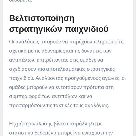
Βελτιστοποίηση
στρατηγικών παιχνιδιού
Οι αναλύσεις μπορούν να παρέχουν πληροφορίες
σχετικά με τις αδυναμίες και τις δυνάμεις των
αντιπάλων, επιτρέποντας στις ομάδες να
σχεδιάσουν πιο αποτελεσματικές στρατηγικές
παιχνιδιού. Αναλύοντας προηγούμενους αγώνες, οι
ομάδες μπορούν να εντοπίσουν πρότυπα στη
συμπεριφορά των αντιπάλων και να
προσαρμόσουν τις τακτικές τους αναλόγως.
Η χρήση ανάλυσης βίντεο παράλληλα με
στατιστικά δεδομένα μπορεί να ενισχύσει την