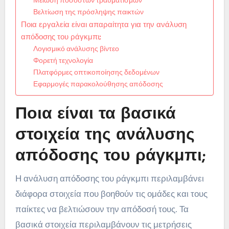
Μείωση ποσοστών τραυματισμών
Βελτίωση της πρόσληψης παικτών
Ποια εργαλεία είναι απαραίτητα για την ανάλυση
απόδοσης του ράγκμπι;
Λογισμικό ανάλυσης βίντεο
Φορετή τεχνολογία
Πλατφόρμες οπτικοποίησης δεδομένων
Εφαρμογές παρακολούθησης απόδοσης
Ποια είναι τα βασικά
στοιχεία της ανάλυσης
απόδοσης του ράγκμπι;
Η ανάλυση απόδοσης του ράγκμπι περιλαμβάνει
διάφορα στοιχεία που βοηθούν τις ομάδες και τους
παίκτες να βελτιώσουν την απόδοσή τους. Τα
βασικά στοιχεία περιλαμβάνουν τις μετρήσεις