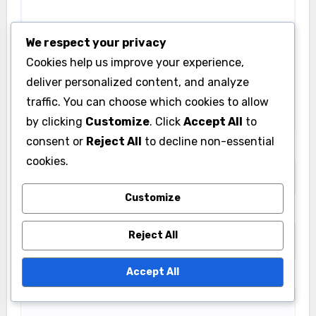
We respect your privacy
Cookies help us improve your experience,
deliver personalized content, and analyze
traffic. You can choose which cookies to allow
by clicking
Customize
. Click
Accept All
to
consent or
Reject All
to decline non-essential
Name
*
cookies.
Customize
Email
*
Reject All
Accept All
Website