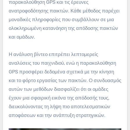
παρακολούθηση GPS και τις έρευνες
ανατροφοδότησης παικτών. Κάθε μέθοδος παρέχει
μοναδικές πληροφορίες που συμβάλλουν σε μια
ολοκληρωμένη κατανόηση της απόδοσης παικτών
και ομάδων.
Η ανάλυση βίντεο επιτρέπει λεπτομερείς
αναλύσεις του παιχνιδιού, ενώ η παρακολούθηση
GPS προσφέρει δεδομένα σχετικά με την κίνηση
και το φόρτο εργασίας των παικτών. Ο συνδυασμός
αυτών των μεθόδων διασφαλίζει ότι οι ομάδες
έχουν μια σφαιρική εικόνα της απόδοσής τους,
διευκολύνοντας τη λήψη πιο αποτελεσματικών
αποφάσεων και την ανάπτυξη στρατηγικών.