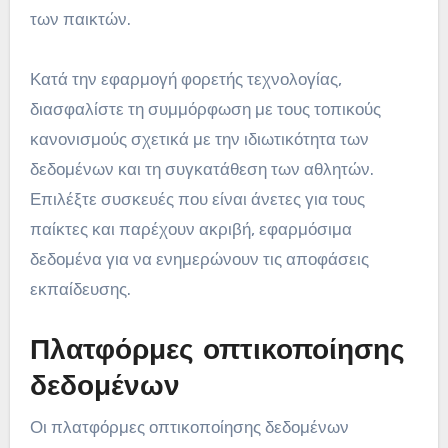
των παικτών.
Κατά την εφαρμογή φορετής τεχνολογίας,
διασφαλίστε τη συμμόρφωση με τους τοπικούς
κανονισμούς σχετικά με την ιδιωτικότητα των
δεδομένων και τη συγκατάθεση των αθλητών.
Επιλέξτε συσκευές που είναι άνετες για τους
παίκτες και παρέχουν ακριβή, εφαρμόσιμα
δεδομένα για να ενημερώνουν τις αποφάσεις
εκπαίδευσης.
Πλατφόρμες οπτικοποίησης
δεδομένων
Οι πλατφόρμες οπτικοποίησης δεδομένων