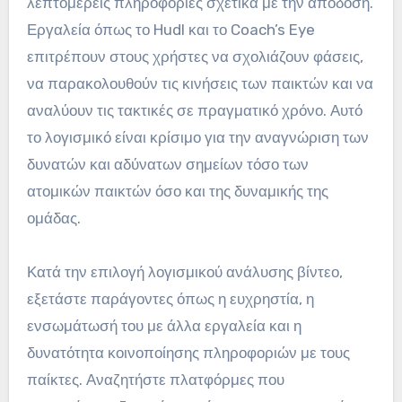
λεπτομερείς πληροφορίες σχετικά με την απόδοση.
Εργαλεία όπως το Hudl και το Coach’s Eye
επιτρέπουν στους χρήστες να σχολιάζουν φάσεις,
να παρακολουθούν τις κινήσεις των παικτών και να
αναλύουν τις τακτικές σε πραγματικό χρόνο. Αυτό
το λογισμικό είναι κρίσιμο για την αναγνώριση των
δυνατών και αδύνατων σημείων τόσο των
ατομικών παικτών όσο και της δυναμικής της
ομάδας.
Κατά την επιλογή λογισμικού ανάλυσης βίντεο,
εξετάστε παράγοντες όπως η ευχρηστία, η
ενσωμάτωσή του με άλλα εργαλεία και η
δυνατότητα κοινοποίησης πληροφοριών με τους
παίκτες. Αναζητήστε πλατφόρμες που