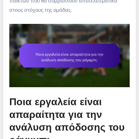
παικτών που θα συμβάλλουν αποτελεσματικά
στους στόχους της ομάδας.
Ποια εργαλεία είναι
απαραίτητα για την
ανάλυση απόδοσης του