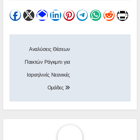
Post
Αναλύσεις Θέσεων
navigation
Παικτών Ράγκμπι για
Ισραηλινές Νεανικές
Ομάδες