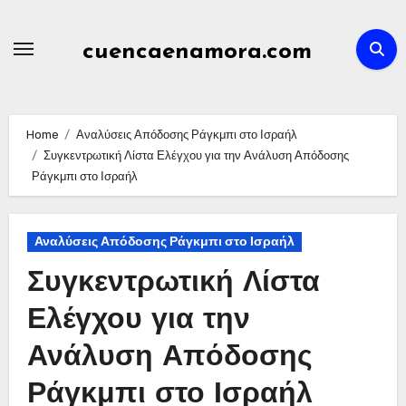
Skip
to
cuencaenamora.com
content
Home
Αναλύσεις Απόδοσης Ράγκμπι στο Ισραήλ
Συγκεντρωτική Λίστα Ελέγχου για την Ανάλυση Απόδοσης
Ράγκμπι στο Ισραήλ
Αναλύσεις Απόδοσης Ράγκμπι στο Ισραήλ
Συγκεντρωτική Λίστα
Ελέγχου για την
Ανάλυση Απόδοσης
Ράγκμπι στο Ισραήλ