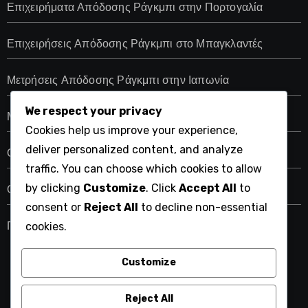
Επιχειρήματα Απόδοσης Ράγκμπι στην Πορτογαλία
Επιχειρήσεις Απόδοσης Ράγκμπι στο Μπαγκλαντές
Μετρήσεις Απόδοσης Ράγκμπι στην Ιαπωνία
We respect your privacy
Μετρικές Απόδοσης Ράγκμπι στην Τουρκία
Cookies help us improve your experience,
deliver personalized content, and analyze
Οδηγίες Απόδοσης Ράγκμπι Ουγγαρίας
traffic. You can choose which cookies to allow
by clicking
Customize
. Click
Accept All
to
Ουκρανικές Εν Insights Απόδοσης Ράγκμπι
consent or
Reject All
to decline non-essential
Πολωνικές Εν Insights Απόδοσης Ράγκμπι
cookies.
Customize
cuencaenamora.com
Reject All