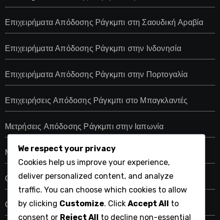
Επιχειρήματα Απόδοσης Ράγκμπι στη Σαουδική Αραβία
Επιχειρήματα Απόδοσης Ράγκμπι στην Ινδονησία
Επιχειρήματα Απόδοσης Ράγκμπι στην Πορτογαλία
Επιχειρήσεις Απόδοσης Ράγκμπι στο Μπαγκλαντές
Μετρήσεις Απόδοσης Ράγκμπι στην Ιαπωνία
We respect your privacy
Μετρικές Απόδοσης Ράγκμπι στην Τουρκία
Cookies help us improve your experience,
deliver personalized content, and analyze
Οδηγίες Απόδοσης Ράγκμπι Ουγγαρίας
traffic. You can choose which cookies to allow
by clicking
Customize
. Click
Accept All
to
Ουκρανικές Εν Insights Απόδοσης Ράγκμπι
consent or
Reject All
to decline non-essential