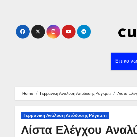
Skip
to
content
c
Επικοινω
Home
Γερμανική Ανάλυση Απόδοσης Ράγκμπι
Λίστα Ελέ
Γερμανική Ανάλυση Απόδοσης Ράγκμπι
Λίστα Ελέγχου Αναλ