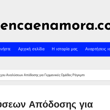
uencaenamora.c
νήστε
Αρχική σελίδα
Η ιστορία μας
Αναρτήσεις ι
γχου Αναλύσεων Απόδοσης για Γερμανικές Ομάδες Ράγκμπι
ύσεων Απόδοσης για