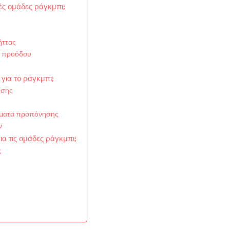
κές ομάδες ράγκμπι;
ήττας
η προόδου
ια το ράγκμπι;
υσης
μματα προπόνησης
ν
ια τις ομάδες ράγκμπι;
ς