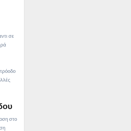
ντι σε
αρά
 πρόοδο
ολλές
δου
οση στο
ηση