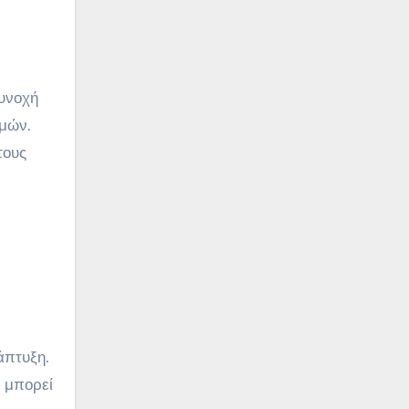
συνοχή
σμών.
τους
άπτυξη.
 μπορεί