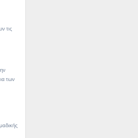
ν τις
την
εια των
μαδικής