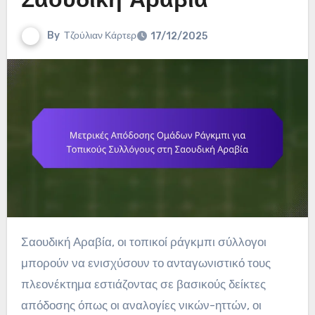
Σαουδική Αραβία
By
Τζούλιαν Κάρτερ
17/12/2025
Σαουδική Αραβία, οι τοπικοί ράγκμπι σύλλογοι
μπορούν να ενισχύσουν το ανταγωνιστικό τους
πλεονέκτημα εστιάζοντας σε βασικούς δείκτες
απόδοσης όπως οι αναλογίες νικών-ηττών, οι