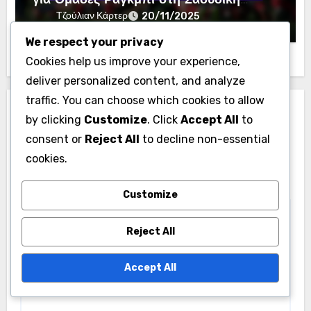
για Ομάδες Ράγκμπι στη Σαουδική
Αραβία
Τζούλιαν Κάρτερ
20/11/2025
We respect your privacy
Cookies help us improve your experience,
deliver personalized content, and analyze
traffic. You can choose which cookies to allow
Leave a Reply
by clicking
Customize
. Click
Accept All
to
consent or
Reject All
to decline non-essential
Your email address will not be published.
Required
cookies.
fields are marked
*
Comment
*
Customize
Reject All
Accept All