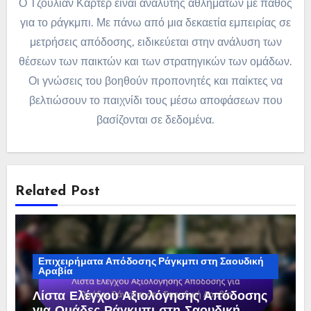
Ο Τζούλιαν Κάρτερ είναι αναλυτής αθλημάτων με πάθος
για το ράγκμπι. Με πάνω από μια δεκαετία εμπειρίας σε
μετρήσεις απόδοσης, ειδικεύεται στην ανάλυση των
θέσεων των παικτών και των στρατηγικών των ομάδων.
Οι γνώσεις του βοηθούν προπονητές και παίκτες να
βελτιώσουν το παιχνίδι τους μέσω αποφάσεων που
βασίζονται σε δεδομένα.
Related Post
Επιχειρήματα Απόδοσης Ράγκμπι στη Σαουδική
Αραβία
Λίστα Ελέγχου Αξιολόγησης Απόδοσης