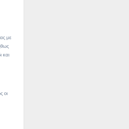
νας με
ήθως
ι και
ς οι