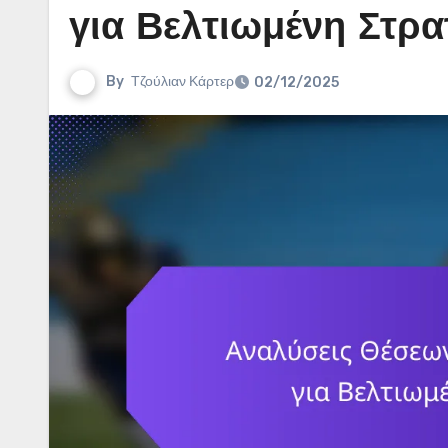
για Βελτιωμένη Στρ
By
Τζούλιαν Κάρτερ
02/12/2025