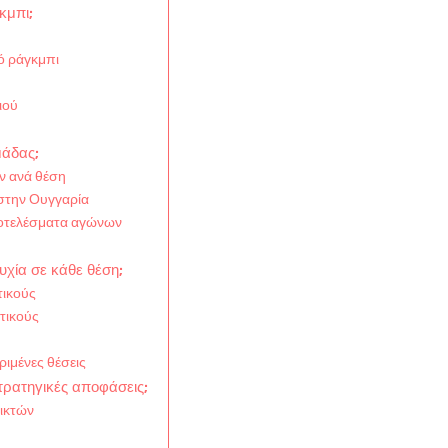
κμπι;
ό ράγκμπι
ιού
μάδας;
ν ανά θέση
στην Ουγγαρία
ποτελέσματα αγώνων
τυχία σε κάθε θέση;
τικούς
ντικούς
ιμένες θέσεις
τρατηγικές αποφάσεις;
ικτών