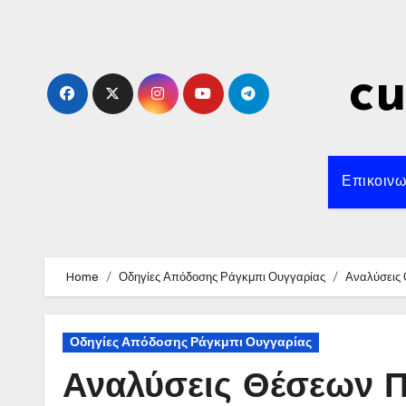
Skip
to
content
c
Επικοινω
Home
Οδηγίες Απόδοσης Ράγκμπι Ουγγαρίας
Αναλύσεις 
Οδηγίες Απόδοσης Ράγκμπι Ουγγαρίας
Αναλύσεις Θέσεων Π