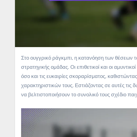
Στο ουγγρικό ράγκμπι, η κατανόηση των θέσεων των παικτών είναι κρίσιμη για την ανάπτυξη μιας αποτελεσματικής
στρατηγικής ομάδας. Οι επιθετικοί και οι αμυντικ
όσο και τις ευκαιρίες σκοραρίσματος, καθιστώντ
χαρακτηριστικών τους. Εστιάζοντας σε αυτές τις 
να βελτιστοποιήσουν το συνολικό τους σχέδιο παιχ