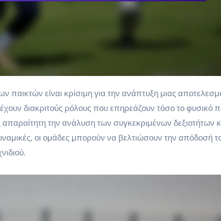
οί έχουν διακριτούς ρόλους που επηρεάζουν τόσο το φυσικό π
ας απαραίτητη την ανάλυση των συγκεκριμένων δεξιοτήτων κ
δυναμικές, οι ομάδες μπορούν να βελτιώσουν την απόδοσή το
νιδιού.