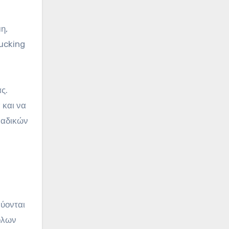
η,
rucking
ς.
 και να
ναδικών
ύονται
όλων