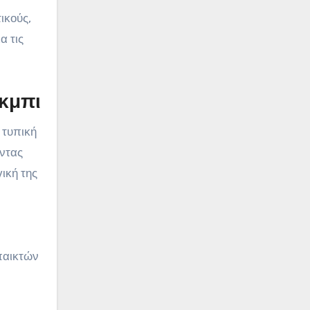
ικούς,
α τις
κμπι
 τυπική
ώντας
ική της
 παικτών