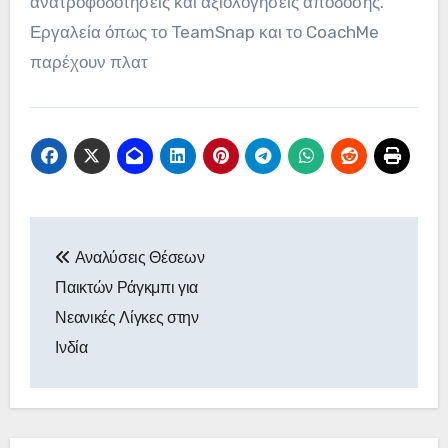
ανατροφοδοτήσεις και αξιολογήσεις απόδοσης.
Εργαλεία όπως το TeamSnap και το CoachMe
παρέχουν πλατ
Post
Αναλύσεις Θέσεων
navigation
Παικτών Ράγκμπι για
Νεανικές Λίγκες στην
Ινδία