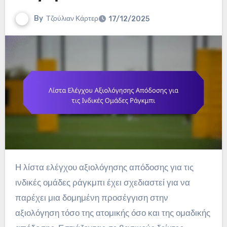
By
Τζούλιαν Κάρτερ
17/12/2025
Η λίστα ελέγχου αξιολόγησης απόδοσης για τις
ινδικές ομάδες ράγκμπι έχει σχεδιαστεί για να
παρέχει μια δομημένη προσέγγιση στην
αξιολόγηση τόσο της ατομικής όσο και της ομαδικής