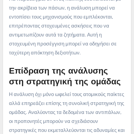
την ακρίβεια των πάσων, η ανάλυση μπορεί να
εντοπίσει τους μηχανισμούς που εμπλέκονται,
επιτρέποντας στοχευμένες ασκήσεις που να
αντιμετωπίζουν αυτά τα ζητήματα. Αυτή η
στοχευμένη προσέγγιση μπορεί να οδηγήσει σε
ταχύτερη απόκτηση δεξιοτήτων.
Επίδραση της ανάλυσης
στη στρατηγική της ομάδας
Η ανάλυση όχι μόνο ωφελεί τους ατομικούς παίκτες
αλλά επηρεάζει επίσης τη συνολική στρατηγική της
ομάδας. Αναλύοντας τα δεδομένα των αντιπάλων,
οι προπονητές μπορούν να σχεδιάσουν
στρατηγικές που εκμεταλλεύονται τις αδυναμίες και