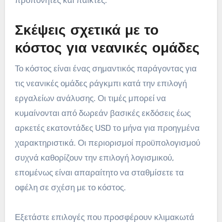
προπονητές και παίκτες.
Σκέψεις σχετικά με το
κόστος για νεανικές ομάδες
Το κόστος είναι ένας σημαντικός παράγοντας για
τις νεανικές ομάδες ράγκμπι κατά την επιλογή
εργαλείων ανάλυσης. Οι τιμές μπορεί να
κυμαίνονται από δωρεάν βασικές εκδόσεις έως
αρκετές εκατοντάδες USD το μήνα για προηγμένα
χαρακτηριστικά. Οι περιορισμοί προϋπολογισμού
συχνά καθορίζουν την επιλογή λογισμικού,
επομένως είναι απαραίτητο να σταθμίσετε τα
οφέλη σε σχέση με το κόστος.
Εξετάστε επιλογές που προσφέρουν κλιμακωτά