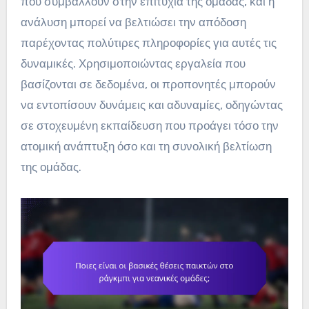
που συμβάλλουν στην επιτυχία της ομάδας, και η
ανάλυση μπορεί να βελτιώσει την απόδοση
παρέχοντας πολύτιρες πληροφορίες για αυτές τις
δυναμικές. Χρησιμοποιώντας εργαλεία που
βασίζονται σε δεδομένα, οι προπονητές μπορούν
να εντοπίσουν δυνάμεις και αδυναμίες, οδηγώντας
σε στοχευμένη εκπαίδευση που προάγει τόσο την
ατομική ανάπτυξη όσο και τη συνολική βελτίωση
της ομάδας.