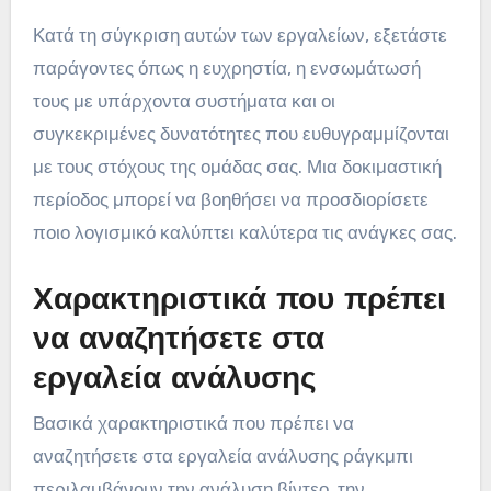
Κατά τη σύγκριση αυτών των εργαλείων, εξετάστε
παράγοντες όπως η ευχρηστία, η ενσωμάτωσή
τους με υπάρχοντα συστήματα και οι
συγκεκριμένες δυνατότητες που ευθυγραμμίζονται
με τους στόχους της ομάδας σας. Μια δοκιμαστική
περίοδος μπορεί να βοηθήσει να προσδιορίσετε
ποιο λογισμικό καλύπτει καλύτερα τις ανάγκες σας.
Χαρακτηριστικά που πρέπει
να αναζητήσετε στα
εργαλεία ανάλυσης
Βασικά χαρακτηριστικά που πρέπει να
αναζητήσετε στα εργαλεία ανάλυσης ράγκμπι
περιλαμβάνουν την ανάλυση βίντεο, την