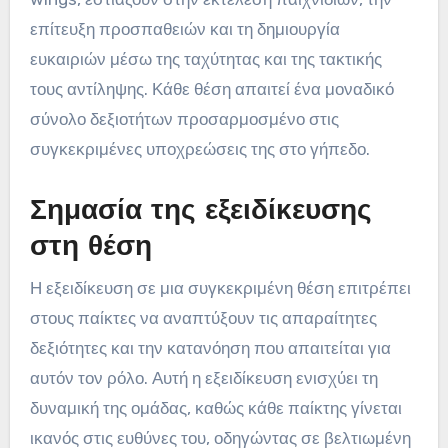
επίτευξη προσπαθειών και τη δημιουργία
ευκαιριών μέσω της ταχύτητας και της τακτικής
τους αντίληψης. Κάθε θέση απαιτεί ένα μοναδικό
σύνολο δεξιοτήτων προσαρμοσμένο στις
συγκεκριμένες υποχρεώσεις της στο γήπεδο.
Σημασία της εξειδίκευσης
στη θέση
Η εξειδίκευση σε μια συγκεκριμένη θέση επιτρέπει
στους παίκτες να αναπτύξουν τις απαραίτητες
δεξιότητες και την κατανόηση που απαιτείται για
αυτόν τον ρόλο. Αυτή η εξειδίκευση ενισχύει τη
δυναμική της ομάδας, καθώς κάθε παίκτης γίνεται
ικανός στις ευθύνες του, οδηγώντας σε βελτιωμένη