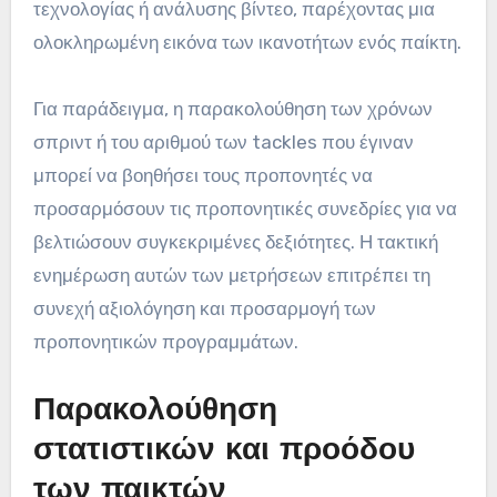
τεχνολογίας ή ανάλυσης βίντεο, παρέχοντας μια
ολοκληρωμένη εικόνα των ικανοτήτων ενός παίκτη.
Για παράδειγμα, η παρακολούθηση των χρόνων
σπριντ ή του αριθμού των tackles που έγιναν
μπορεί να βοηθήσει τους προπονητές να
προσαρμόσουν τις προπονητικές συνεδρίες για να
βελτιώσουν συγκεκριμένες δεξιότητες. Η τακτική
ενημέρωση αυτών των μετρήσεων επιτρέπει τη
συνεχή αξιολόγηση και προσαρμογή των
προπονητικών προγραμμάτων.
Παρακολούθηση
στατιστικών και προόδου
των παικτών