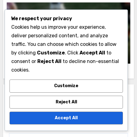
We respect your privacy
Cookies help us improve your experience,
ΕπιInsights Απόδοσης Ράγκμπι στη Ρωσία
deliver personalized content, and analyze
Μετρικές Απόδοσης Παίκτη Ράγκμπι σε
traffic. You can choose which cookies to allow
Ρωσικές Λίγκες
Τζούλιαν Κάρτερ
26/11/2025
by clicking
Customize
. Click
Accept All
to
consent or
Reject All
to decline non-essential
cookies.
Customize
Leave a Reply
Reject All
Your email address will not be published.
Required
fields are marked
*
Accept All
Comment
*