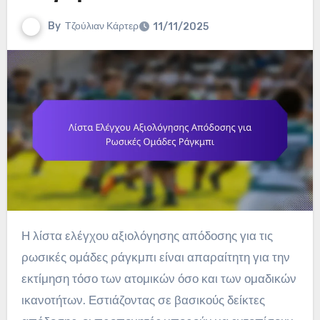
By
Τζούλιαν Κάρτερ
11/11/2025
Η λίστα ελέγχου αξιολόγησης απόδοσης για τις
ρωσικές ομάδες ράγκμπι είναι απαραίτητη για την
εκτίμηση τόσο των ατομικών όσο και των ομαδικών
ικανοτήτων. Εστιάζοντας σε βασικούς δείκτες