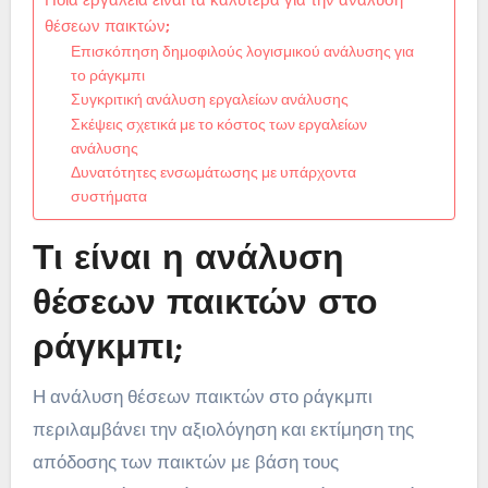
Ποια εργαλεία είναι τα καλύτερα για την ανάλυση
θέσεων παικτών;
Επισκόπηση δημοφιλούς λογισμικού ανάλυσης για
το ράγκμπι
Συγκριτική ανάλυση εργαλείων ανάλυσης
Σκέψεις σχετικά με το κόστος των εργαλείων
ανάλυσης
Δυνατότητες ενσωμάτωσης με υπάρχοντα
συστήματα
Τι είναι η ανάλυση
θέσεων παικτών στο
ράγκμπι;
Η ανάλυση θέσεων παικτών στο ράγκμπι
περιλαμβάνει την αξιολόγηση και εκτίμηση της
απόδοσης των παικτών με βάση τους