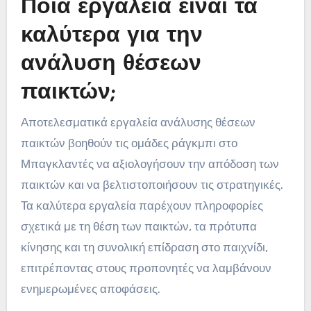
Ποια εργαλεία είναι τα
καλύτερα για την
ανάλυση θέσεων
παικτών;
Αποτελεσματικά εργαλεία ανάλυσης θέσεων
παικτών βοηθούν τις ομάδες ράγκμπι στο
Μπαγκλαντές να αξιολογήσουν την απόδοση των
παικτών και να βελτιστοποιήσουν τις στρατηγικές.
Τα καλύτερα εργαλεία παρέχουν πληροφορίες
σχετικά με τη θέση των παικτών, τα πρότυπα
κίνησης και τη συνολική επίδραση στο παιχνίδι,
επιτρέποντας στους προπονητές να λαμβάνουν
ενημερωμένες αποφάσεις.