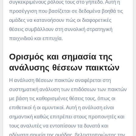
συγκεκριμένους ρόλους τους στο γήπεδο. Αυτή η
προσέγγιση που βασίζεται σε δεδομένα βοηθά τις
ομάδες να κατανοήσουν πώς οι διαφορετικές
θέσεις συμβάλλουν στη συνολική στρατηγική
παιχνιδιού και επιτυχία.
Ορισμός και σημασία της
ανάλυσης θέσεων παικτών
Η ανάλυση θέσεων παικτών αναφέρεται στη
συστηματική ανάλυση των επιδόσεων των παικτών
με βάση τις καθορισμένες θέσεις τους, όπως οι
επιθετικοί ή οι αμυντικοί. Αυτή η ανάλυση είναι
σημαντική καθώς επιτρέπει στους προπονητές και
τους αναλυτές να εντοπίσουν τα δυνατά και
αδύνατα σημεία της ομάδας, βελτιστοποιώντας την