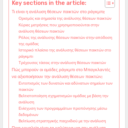
Key sections in the article:
Τι είναι η ανάλυση θέσεων παικτών στο ράγκμπι;
Ορισμός και σημασία της ανάλυσης θέσεων παικτών
Κύριες μετρήσεις που χρησιμοποιούνται στην
ανάλυση θέσεων παικτών
Ρόλος της ανάλυσης θέσεων παικτών στην απόδοση
της ομάδας
Ιστορικό πλαίσιο της ανάλυσης θέσεων παικτών στο
ράγκμπι
Τρέχουσες τάσεις στην ανάλυση θέσεων παικτών
Πώς μπορούν οι ομάδες ράγκμπι στο Μπαγκλαντές
να αξιοποιήσουν την ανάλυση θέσεων παικτών;
Εντοπισμός των δυνατών και αδύνατων σημείων των
παικτών
Βελτιστοποίηση σχηματισμών ομάδας με βάση την
ανάλυση
Ενίσχυση των προγραμμάτων προπόνησης μέσω
δεδομένων
Βελτίωση στρατηγικής παιχνιδιού με την ανάλυση