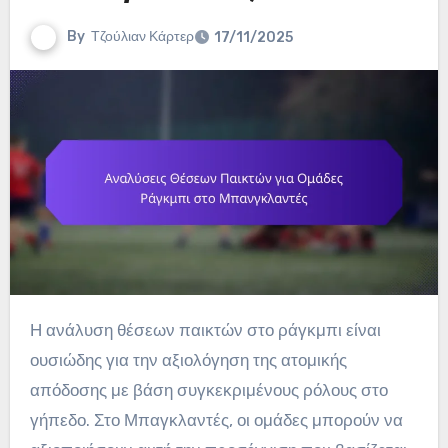
By
Τζούλιαν Κάρτερ
17/11/2025
Η ανάλυση θέσεων παικτών στο ράγκμπι είναι
ουσιώδης για την αξιολόγηση της ατομικής
απόδοσης με βάση συγκεκριμένους ρόλους στο
γήπεδο. Στο Μπαγκλαντές, οι ομάδες μπορούν να