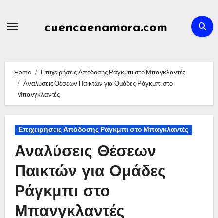
Skip
to
cuencaenamora.com
content
Home
Επιχειρήσεις Απόδοσης Ράγκμπι στο Μπαγκλαντές
Αναλύσεις Θέσεων Παικτών για Ομάδες Ράγκμπι στο
Μπανγκλαντές
Επιχειρήσεις Απόδοσης Ράγκμπι στο Μπαγκλαντές
Αναλύσεις Θέσεων
Παικτών για Ομάδες
Ράγκμπι στο
Μπανγκλαντές