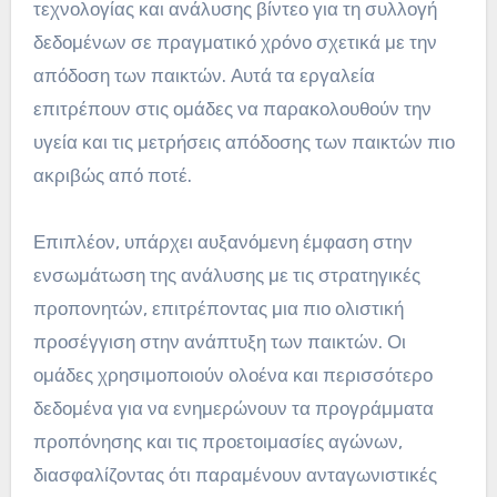
τεχνολογίας και ανάλυσης βίντεο για τη συλλογή
δεδομένων σε πραγματικό χρόνο σχετικά με την
απόδοση των παικτών. Αυτά τα εργαλεία
επιτρέπουν στις ομάδες να παρακολουθούν την
υγεία και τις μετρήσεις απόδοσης των παικτών πιο
ακριβώς από ποτέ.
Επιπλέον, υπάρχει αυξανόμενη έμφαση στην
ενσωμάτωση της ανάλυσης με τις στρατηγικές
προπονητών, επιτρέποντας μια πιο ολιστική
προσέγγιση στην ανάπτυξη των παικτών. Οι
ομάδες χρησιμοποιούν ολοένα και περισσότερο
δεδομένα για να ενημερώνουν τα προγράμματα
προπόνησης και τις προετοιμασίες αγώνων,
διασφαλίζοντας ότι παραμένουν ανταγωνιστικές