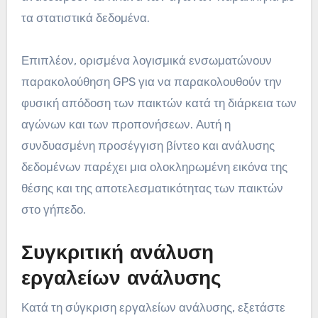
τα στατιστικά δεδομένα.
Επιπλέον, ορισμένα λογισμικά ενσωματώνουν
παρακολούθηση GPS για να παρακολουθούν την
φυσική απόδοση των παικτών κατά τη διάρκεια των
αγώνων και των προπονήσεων. Αυτή η
συνδυασμένη προσέγγιση βίντεο και ανάλυσης
δεδομένων παρέχει μια ολοκληρωμένη εικόνα της
θέσης και της αποτελεσματικότητας των παικτών
στο γήπεδο.
Συγκριτική ανάλυση
εργαλείων ανάλυσης
Κατά τη σύγκριση εργαλείων ανάλυσης, εξετάστε