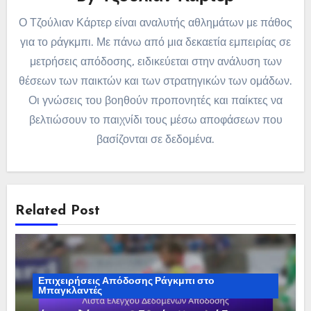
Ο Τζούλιαν Κάρτερ είναι αναλυτής αθλημάτων με πάθος
για το ράγκμπι. Με πάνω από μια δεκαετία εμπειρίας σε
μετρήσεις απόδοσης, ειδικεύεται στην ανάλυση των
θέσεων των παικτών και των στρατηγικών των ομάδων.
Οι γνώσεις του βοηθούν προπονητές και παίκτες να
βελτιώσουν το παιχνίδι τους μέσω αποφάσεων που
βασίζονται σε δεδομένα.
Related Post
Επιχειρήσεις Απόδοσης Ράγκμπι στο
Μπαγκλαντές