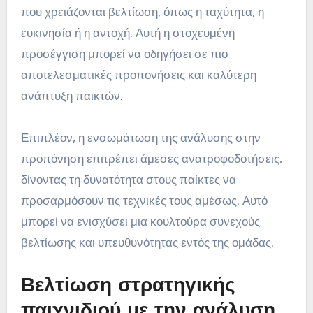
που χρειάζονται βελτίωση, όπως η ταχύτητα, η
ευκινησία ή η αντοχή. Αυτή η στοχευμένη
προσέγγιση μπορεί να οδηγήσει σε πιο
αποτελεσματικές προπονήσεις και καλύτερη
ανάπτυξη παικτών.
Επιπλέον, η ενσωμάτωση της ανάλυσης στην
προπόνηση επιτρέπει άμεσες ανατροφοδοτήσεις,
δίνοντας τη δυνατότητα στους παίκτες να
προσαρμόσουν τις τεχνικές τους αμέσως. Αυτό
μπορεί να ενισχύσει μια κουλτούρα συνεχούς
βελτίωσης και υπευθυνότητας εντός της ομάδας.
Βελτίωση στρατηγικής
παιχνιδιού με την ανάλυση