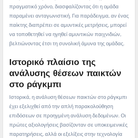
πραγματικό χρόνο, διασφαλίζοντας ότι η ομάδα
παραμένει ανταγωνιστική. Για παράδειγμα, αν ένας
παίκτης διαπρέπει σε αμυντικές μετρήσεις, μπορεί
να τοποθετηθεί να ηγηθεί αμυντικών παιχνιδιών,
βελτιώνοντας έτσι τη συνολική άμυνα της ομάδας.
Ιστορικό πλαίσιο της
ανάλυσης θέσεων παικτών
στο ράγκμπι
Ιστορικά, η ανάλυση θέσεων παικτών στο ράγκμπι
έχει εξελιχθεί από την απλή παρακολούθηση
επιδόσεων σε προηγμένη ανάλυση δεδομένων. Οι
πρώτες αξιολογήσεις βασίζονταν σε υποκειμενικές
παρατηρήσεις, αλλά οι εξελίξεις στην τεχνολογία