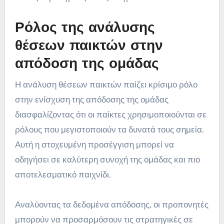
Ρόλος της ανάλυσης
θέσεων παικτών στην
απόδοση της ομάδας
Η ανάλυση θέσεων παικτών παίζει κρίσιμο ρόλο
στην ενίσχυση της απόδοσης της ομάδας
διασφαλίζοντας ότι οι παίκτες χρησιμοποιούνται σε
ρόλους που μεγιστοποιούν τα δυνατά τους σημεία.
Αυτή η στοχευμένη προσέγγιση μπορεί να
οδηγήσει σε καλύτερη συνοχή της ομάδας και πιο
αποτελεσματικό παιχνίδι.
Αναλύοντας τα δεδομένα απόδοσης, οι προπονητές
μπορούν να προσαρμόσουν τις στρατηγικές σε