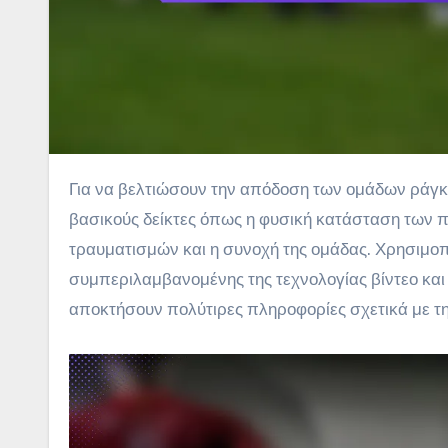
Για να βελτιώσουν την απόδοση των ομάδων ράγκμπι, οι Τούρκοι προπονητές θα πρέπει να επικεντρωθούν σε
βασικούς δείκτες όπως η φυσική κατάσταση των πα
τραυματισμών και η συνοχή της ομάδας. Χρησιμο
συμπεριλαμβανομένης της τεχνολογίας βίντεο και
αποκτήσουν πολύτιρες πληροφορίες σχετικά με τη