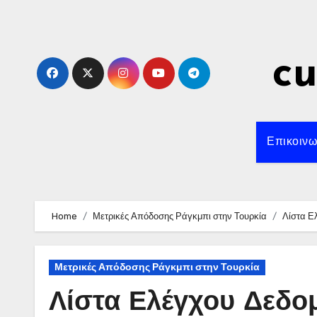
Skip
to
content
c
Επικοινω
Home
Μετρικές Απόδοσης Ράγκμπι στην Τουρκία
Λίστα Ε
Μετρικές Απόδοσης Ράγκμπι στην Τουρκία
Λίστα Ελέγχου Δεδ