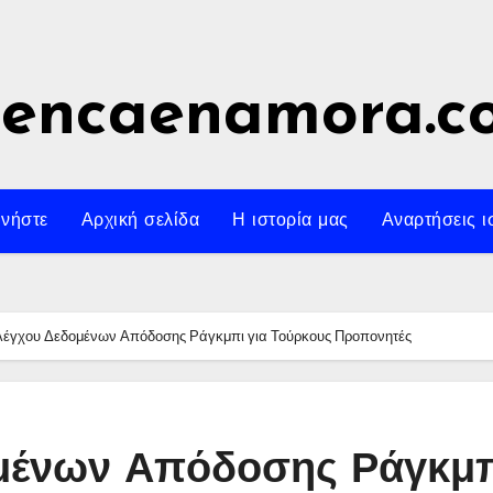
uencaenamora.c
νήστε
Αρχική σελίδα
Η ιστορία μας
Αναρτήσεις ι
λέγχου Δεδομένων Απόδοσης Ράγκμπι για Τούρκους Προπονητές
ομένων Απόδοσης Ράγκμ