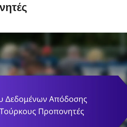
νητές