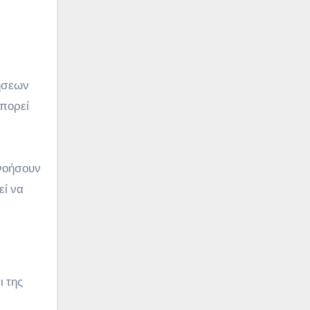
κήσεων
μπορεί
νοήσουν
εί να
ι της