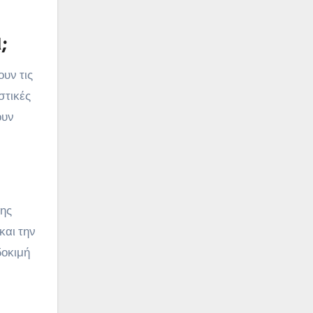
;
υν τις
στικές
ουν
της
και την
δοκιμή