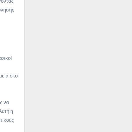
νοντας
όνησης
σικοί
μεία στο
ς να
Αυτή η
τικούς