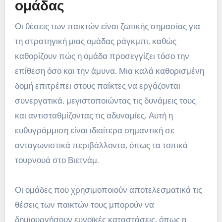
ομάδας
Οι θέσεις των παικτών είναι ζωτικής σημασίας για
τη στρατηγική μιας ομάδας ράγκμπι, καθώς
καθορίζουν πώς η ομάδα προσεγγίζει τόσο την
επίθεση όσο και την άμυνα. Μια καλά καθορισμένη
δομή επιτρέπει στους παίκτες να εργάζονται
συνεργατικά, μεγιστοποιώντας τις δυνάμεις τους
και αντισταθμίζοντας τις αδυναμίες. Αυτή η
ευθυγράμμιση είναι ιδιαίτερα σημαντική σε
ανταγωνιστικά περιβάλλοντα, όπως τα τοπικά
τουρνουά στο Βιετνάμ.
Οι ομάδες που χρησιμοποιούν αποτελεσματικά τις
θέσεις των παικτών τους μπορούν να
δημιουργήσουν ευνοϊκές καταστάσεις, όπως η