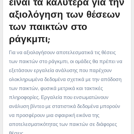
τη διαθεσιμότητα των παικτών.
Ποια εργαλεία ανάλυσης
είναι τα καλύτερα για την
αξιολόγηση των θέσεων
των παικτών στο
ράγκμπι;
Για να αξιολογήσουν αποτελεσματικά τις θέσεις
των παικτών στο ράγκμπι, οι ομάδες θα πρέπει να
εξετάσουν εργαλεία ανάλυσης που παρέχουν
ολοκληρωμένα δεδομένα σχετικά με την απόδοση