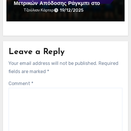
Related Post
Επιχειρήματα Απόδοσης Ράγκμπι στο Βιετνάμ
Λίστα Ελέγχου για την Αξιολόγηση
Μετρικών Απόδοσης Ράγκμπι στο
Βιετνάμ
Τζούλιαν Κάρτερ
19/12/2025
Leave a Reply
Your email address will not be published.
Required
fields are marked
*