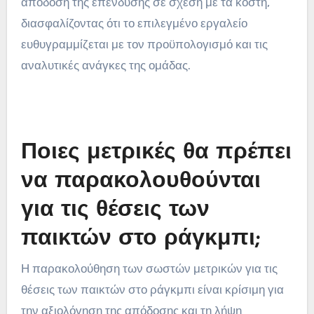
Hudl, ενώ οι μεγαλύτερες οργανώσεις μπορεί να
επενδύσουν σε ολοκληρωμένες πλατφόρμες όπως
το SportsCode.
Είναι σημαντικό να σταθμίσετε την πιθανή
απόδοση της επένδυσης σε σχέση με τα κόστη,
διασφαλίζοντας ότι το επιλεγμένο εργαλείο
ευθυγραμμίζεται με τον προϋπολογισμό και τις
αναλυτικές ανάγκες της ομάδας.
Ποιες μετρικές θα πρέπει
να παρακολουθούνται