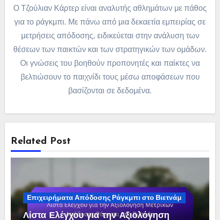
By
Τζούλιαν Κάρτερ
Ο Τζούλιαν Κάρτερ είναι αναλυτής αθλημάτων με πάθος
για το ράγκμπι. Με πάνω από μια δεκαετία εμπειρίας σε
μετρήσεις απόδοσης, ειδικεύεται στην ανάλυση των
θέσεων των παικτών και των στρατηγικών των ομάδων.
Οι γνώσεις του βοηθούν προπονητές και παίκτες να
βελτιώσουν το παιχνίδι τους μέσω αποφάσεων που
βασίζονται σε δεδομένα.