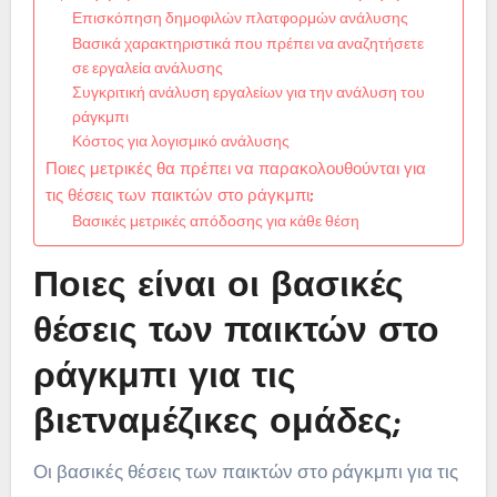
Επισκόπηση δημοφιλών πλατφορμών ανάλυσης
Βασικά χαρακτηριστικά που πρέπει να αναζητήσετε
σε εργαλεία ανάλυσης
Συγκριτική ανάλυση εργαλείων για την ανάλυση του
ράγκμπι
Κόστος για λογισμικό ανάλυσης
Ποιες μετρικές θα πρέπει να παρακολουθούνται για
τις θέσεις των παικτών στο ράγκμπι;
Βασικές μετρικές απόδοσης για κάθε θέση
Ποιες είναι οι βασικές
θέσεις των παικτών στο
ράγκμπι για τις
βιετναμέζικες ομάδες;
Οι βασικές θέσεις των παικτών στο ράγκμπι για τις