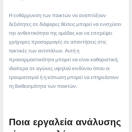
είναι κρίσιμες στο ράγκμπι, ειδικά για τις
βιετναμέζικες ομάδες που μπορεί να έχουν
περιορισμένο αριθμό παικτών. Οι παίκτες που
μπορούν να αποδώσουν καλά σε πολλές θέσεις
παρέχουν στρατηγική ευελιξία κατά τη διάρκεια
των αγώνων.
Η ενθάρρυνση των παικτών να αναπτύξουν
δεξιότητες σε διάφορες θέσεις μπορεί να ενισχύσει
την ανθεκτικότητα της ομάδας και να επιτρέψει
γρήγορες προσαρμογές σε απαντήσεις στις
τακτικές των αντιπάλων. Αυτή η
προσαρμοστικότητα μπορεί να είναι καθοριστική,
ιδιαίτερα σε αγώνες υψηλού κινδύνου όπου οι
τραυματισμοί ή η κόπωση μπορεί να επηρεάσουν