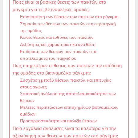
Ποιες είναι οι βασικές θέσεις των παικτών στο
ράγκμπι για τις βιετναμέζικες ομάδες;
Επισκόπηση των θέσεων των παικτών στο ράγκμπι
Σημασία των θέσεων των παικτών στη στρατηγική
της ομάδας
Κοινές θέσεις και ευθύνες των παικτών
Δεξιότητες και χαρακτηριστικά ανά θέση
Επίδραση των θέσεων των παικτών στα
αποτελέσματα του παιχνιδιού
Πώς επηρεάζουν οι θέσεις των παικτών την απόδοση
της ομάδας στο βιετναμέζικο ράγκμπι;
Συσχέτιση μεταξύ θέσεων παικτών και επιτυχίας
στους αγώνες
Στατιστική ανάλυση της αποτελεσματικότητας των
θέσεων
Μελέτες περιπτώσεων επιτυχημένων βιετναμέζικων
ομάδων
Προσαρμοστικότητα και ευελιξία θέσεων
Ποια εργαλεία ανάλυσης είναι τα καλύτερα για την
αξιολόγηση των θέσεων των παικτών στο ράγκμπι;