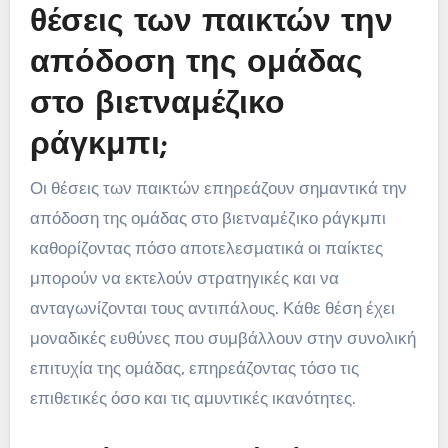
Πώς επηρεάζουν οι
θέσεις των παικτών την
απόδοση της ομάδας
στο βιετναμέζικο
ράγκμπι;
Οι θέσεις των παικτών επηρεάζουν σημαντικά την
απόδοση της ομάδας στο βιετναμέζικο ράγκμπι
καθορίζοντας πόσο αποτελεσματικά οι παίκτες