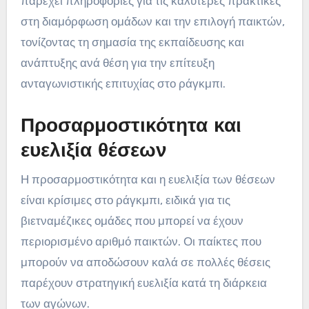
ανθίσει εκμεταλλευόμενη τους ισχυρούς
επιθετικούς για στημένες φάσεις ενώ χρησιμοποιεί
ευκίνητους αμυντικούς για αντεπίθεση.
Η ανάλυση αυτών των μελετών περιπτώσεων
παρέχει πληροφορίες για τις καλύτερες πρακτικές
στη διαμόρφωση ομάδων και την επιλογή παικτών,
τονίζοντας τη σημασία της εκπαίδευσης και
ανάπτυξης ανά θέση για την επίτευξη
ανταγωνιστικής επιτυχίας στο ράγκμπι.
Προσαρμοστικότητα και
ευελιξία θέσεων
Η προσαρμοστικότητα και η ευελιξία των θέσεων