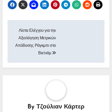
Κάθε θέση στο ράγκμπι έχει μοναδικές μετρικές
απόδοσης που είναι ζωτικής σημασίας για την
αξιολόγηση της αποτελεσματικότητας των παικτών.
Για παράδειγμα, οι επιθετικοί συχνά εστιάζουν σε
Post
Λίστα Ελέγχου για την
navigation
Αξιολόγηση Μετρικών
Απόδοσης Ράγκμπι στο
Βιετνάμ