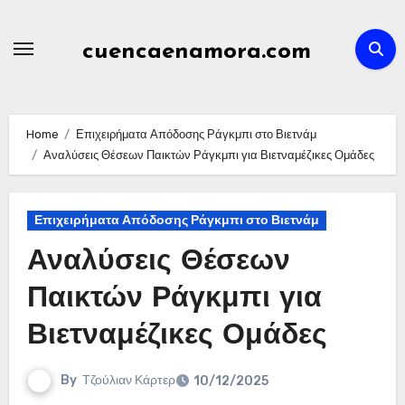
Skip
to
cuencaenamora.com
content
Home
Επιχειρήματα Απόδοσης Ράγκμπι στο Βιετνάμ
Αναλύσεις Θέσεων Παικτών Ράγκμπι για Βιετναμέζικες Ομάδες
Επιχειρήματα Απόδοσης Ράγκμπι στο Βιετνάμ
Αναλύσεις Θέσεων
Παικτών Ράγκμπι για
Βιετναμέζικες Ομάδες
By
Τζούλιαν Κάρτερ
10/12/2025