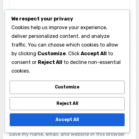
Comment
*
We respect your privacy
Cookies help us improve your experience,
deliver personalized content, and analyze
traffic. You can choose which cookies to allow
by clicking
Customize
. Click
Accept All
to
consent or
Reject All
to decline non-essential
cookies.
Customize
Name
*
Reject All
Accept All
Email
*