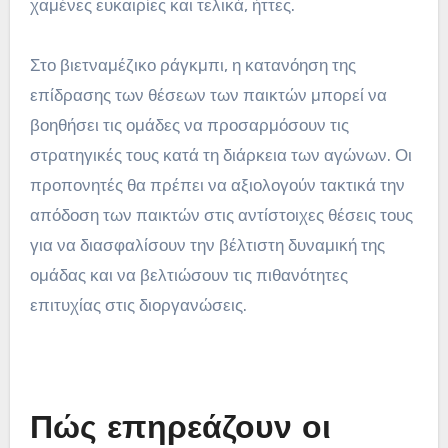
χαμένες ευκαιρίες και τελικά, ήττες.
Στο βιετναμέζικο ράγκμπι, η κατανόηση της
επίδρασης των θέσεων των παικτών μπορεί να
βοηθήσει τις ομάδες να προσαρμόσουν τις
στρατηγικές τους κατά τη διάρκεια των αγώνων. Οι
προπονητές θα πρέπει να αξιολογούν τακτικά την
απόδοση των παικτών στις αντίστοιχες θέσεις τους
για να διασφαλίσουν την βέλτιστη δυναμική της
ομάδας και να βελτιώσουν τις πιθανότητες
επιτυχίας στις διοργανώσεις.