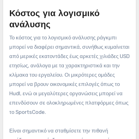
Οι ομάδες θα πρέπει επίσης να εξετάσουν το
επίπεδο υποστήριξης πελατών που προσφέρει
κάθε πλατφόρμα, καθώς η άμεση υποστήριξη
μπορεί να ενισχύσει σημαντικά την εμπειρία
χρήστη και τη διαδικασία επίλυσης προβλημάτων.
Κόστος για λογισμικό
ανάλυσης
Το κόστος για το λογισμικό ανάλυσης ράγκμπι
μπορεί να διαφέρει σημαντικά, συνήθως κυμαίνεται
από μερικές εκατοντάδες έως αρκετές χιλιάδες USD
ετησίως, ανάλογα με τα χαρακτηριστικά και την
κλίμακα του εργαλείου. Οι μικρότερες ομάδες
μπορεί να βρουν οικονομικές επιλογές όπως το