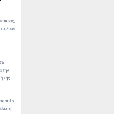
ντικούς,
απτύξουν
 Οι
ι την
ή της
ineouts.
τέλεση