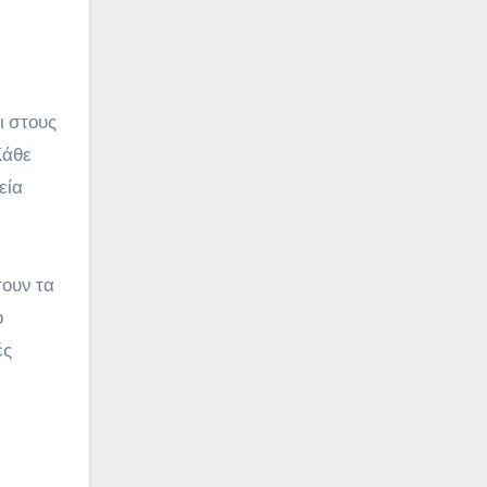
ι στους
Κάθε
εία
σουν τα
ο
ές