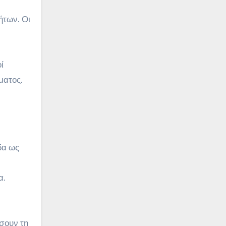
ήτων. Οι
ί
ματος,
δα ως
α.
ύσουν τη