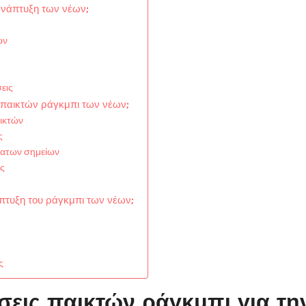
 ανάπτυξη των νέων;
ων
σεις
 παικτών ράγκμπι των νέων;
ικτών
ς
νατων σημείων
ης
άπτυξη του ράγκμπι των νέων;
ς
έσεις παικτών ράγκμπι για τη