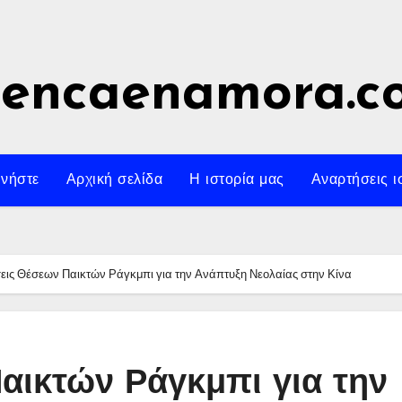
uencaenamora.c
νήστε
Αρχική σελίδα
Η ιστορία μας
Αναρτήσεις ι
ις Θέσεων Παικτών Ράγκμπι για την Ανάπτυξη Νεολαίας στην Κίνα
αικτών Ράγκμπι για την