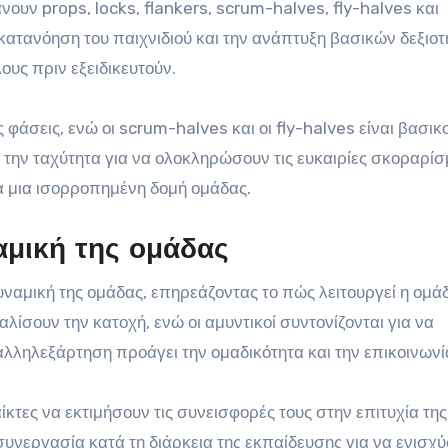
νουν props, locks, flankers, scrum-halves, fly-halves και
ν κατανόηση του παιχνιδιού και την ανάπτυξη βασικών δεξιοτ
ους πριν εξειδικευτούν.
ες φάσεις, ενώ οι scrum-halves και οι fly-halves είναι βασικο
 την ταχύτητα για να ολοκληρώσουν τις ευκαιρίες σκοραρίσ
ια μια ισορροπημένη δομή ομάδας.
αμική της ομάδας
υναμική της ομάδας, επηρεάζοντας το πώς λειτουργεί η ομά
αλίσουν την κατοχή, ενώ οι αμυντικοί συντονίζονται για να
λληλεξάρτηση προάγει την ομαδικότητα και την επικοινωνί
κτες να εκτιμήσουν τις συνεισφορές τους στην επιτυχία της
συνεργασία κατά τη διάρκεια της εκπαίδευσης για να ενισχ